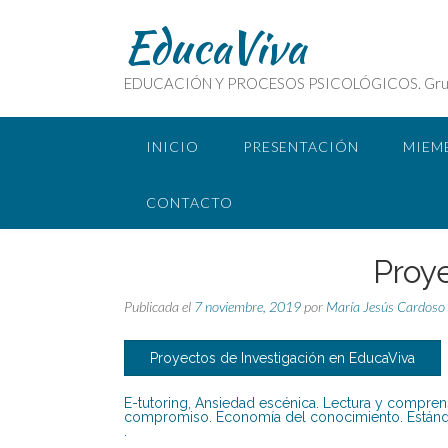
EducaViva
EDUCACIÓN Y PROCESOS PSICOLÓGICOS. Grupo de
INICIO
PRESENTACIÓN
MIEM
CONTACTO
Proy
Publicada el
7 noviembre, 2019
por
María Jesús Cardoso
Proyectos de Investigación en EducaViva
E-tutoring, Ansiedad escénica. Lectura y compren
compromiso. Economía del conocimiento. Estándar
.