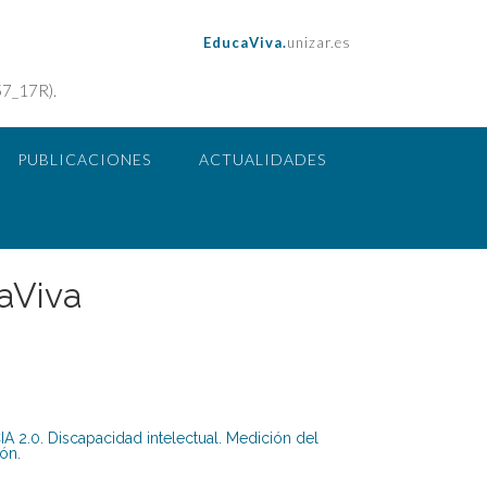
EducaViva.
unizar.es
57_17R).
PUBLICACIONES
ACTUALIDADES
aViva
 2.0. Discapacidad intelectual. Medición del
ón.