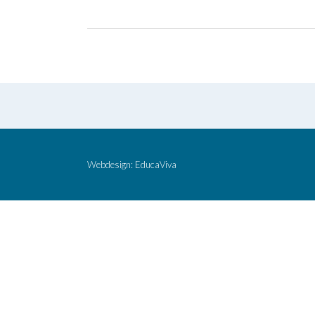
Navegación
de
la
entrada
Webdesign:
EducaViva