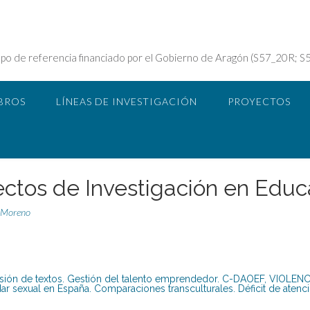
 referencia financiado por el Gobierno de Aragón (S57_20R; S
BROS
LÍNEAS DE INVESTIGACIÓN
PROYECTOS
ectos de Investigación en Educ
 Moreno
sión de textos. Gestión del talento emprendedor. C-DAOEF, VIOLENCIA
 sexual en España. Comparaciones transculturales. Déficit de atenci