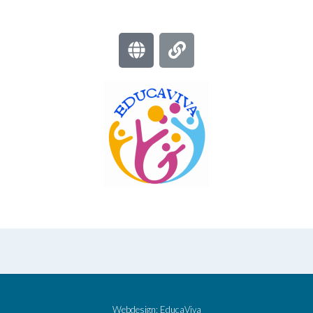
Webdesign:
EducaViva