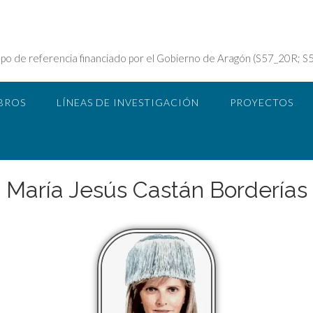
 referencia financiado por el Gobierno de Aragón (S57_20R; S
BROS
LÍNEAS DE INVESTIGACIÓN
PROYECTOS
María Jesús Castán Borderías